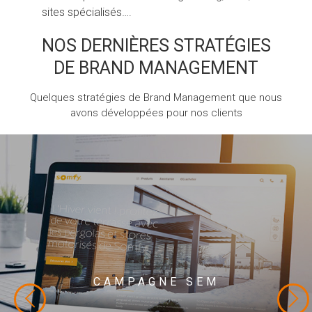
sites spécialisés….
NOS DERNIÈRES STRATÉGIES
DE BRAND MANAGEMENT
Quelques stratégies de Brand Management que nous
avons développées pour nos clients
CAMPAGNE SEM
Somfy
Campagne SEM