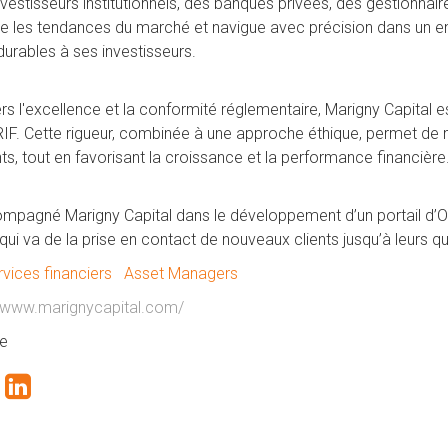
nvestisseurs institutionnels, des banques privées, des gestionnai
ipe les tendances du marché et navigue avec précision dans un e
durables à ses investisseurs.
 l'excellence et la conformité réglementaire, Marigny Capital es
RIF. Cette rigueur, combinée à une approche éthique, permet de m
ts, tout en favorisant la croissance et la performance financière
pagné Marigny Capital dans le développement d’un portail d’O
ui va de la prise en contact de nouveaux clients jusqu’à leurs qua
vices financiers
Asset Managers
//www.marignycapital.com/
e