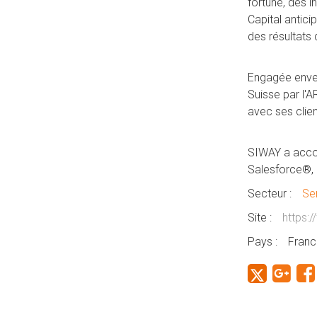
fortune, des i
Capital antic
des résultats 
Engagée envers
Suisse par l'A
avec ses clien
SIWAY a accom
Salesforce®, q
Secteur :
Ser
Site :
https:
Pays :
Franc