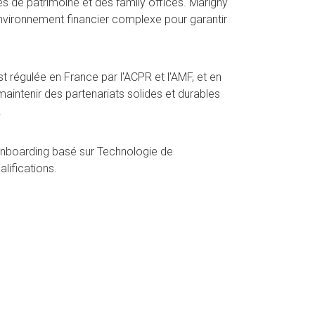
res de patrimoine et des family offices. Marigny
nvironnement financier complexe pour garantir
t régulée en France par l'ACPR et l'AMF, et en
aintenir des partenariats solides et durables
.
nboarding basé sur Technologie de
lifications.