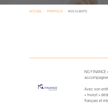
ACCUEIL
PORTFOLIO
NOS CLIENTS
NG FINANCE es
accompagnemen
Avec son entit
« Invest » dé
français et in