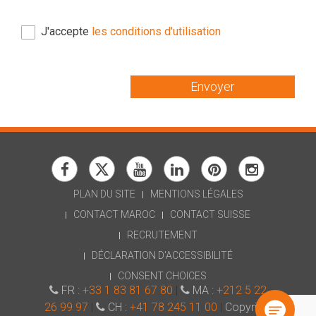
J'accepte
les conditions d'utilisation
Envoyer
PLAN DU SITE
MENTIONS LÉGALES
CONTACT MAROC
CONTACT SUISSE
RECRUTEMENT
Une question ? N'hésitez pas :
DÉCLARATION D'ACCESSIBILITÉ
Je suis l'assistant IA de SIWAY pour vous orienter !
CONSENT CHOICES
FR :
+33 1 83 81 67 80
|
MA :
+212 5 22
26 99 97
|
CH :
+41 78 245 11 00
|
Copyright