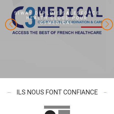
SIWAY DÉPLOIE SALESFORCE
C3MEDICAL
HEALTH CLOUD POUR
SIWAY déploie Salesforce HEALTH CLOUD pour
C3MEDICAL
C3Medical
ILS NOUS FONT CONFIANCE