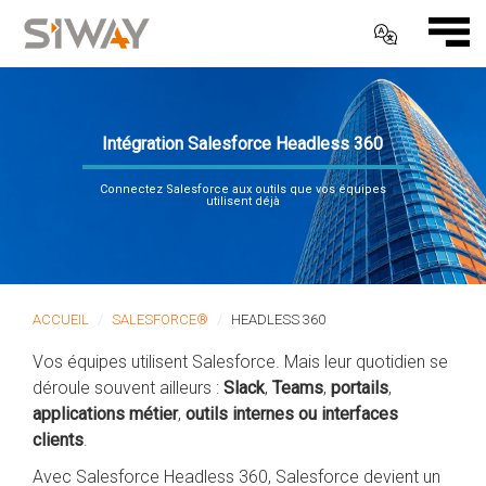
Intégration Salesforce Headless 360
Connectez Salesforce aux outils que vos équipes
utilisent déjà
ACCUEIL
SALESFORCE®
HEADLESS 360
Vos équipes utilisent Salesforce. Mais leur quotidien se
déroule souvent ailleurs :
Slack
,
Teams
,
portails
,
applications métier
,
outils internes ou interfaces
clients
.
Avec Salesforce Headless 360, Salesforce devient un