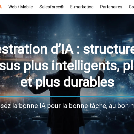
A
Web / Mobile
Salesforce®
E-marketing
Partenaires
Co
stration d’IA : structur
us plus intelligents, p
et plus durables
ssez la bonne IA pour la bonne tâche, au bon