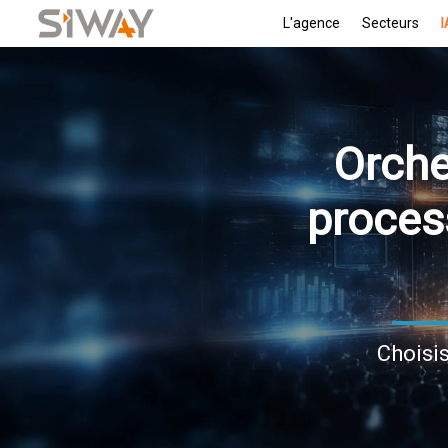
L'agence
Secteurs
I
Orche
process
Choisi