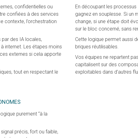
ernes, confidentielles ou
En découpant les processus e
tre confiées à des services
gagnez en souplesse. Si un m
ce contexte, l’orchestration
change, si une étape doit évol
sur le bloc concerné, sans re
 par des IA locales,
Cette logique permet aussi d
 à internet. Les étapes moins
briques réutilisables.
vices externes si cela apporte
Vos équipes ne repartent pas
capitalisent sur des composa
riques, tout en respectant le
exploitables dans d’autres flu
TONOMES
logique purement “à la
ignal précis, fort ou faible,