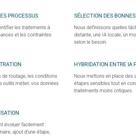
DES PROCESSUS
SÉLECTION DES BONNES 
tifier les traitements à
Nous définissons quelles tâc
dances et les contraintes
distante, une IA locale, un 
selon le besoin.
STRATION
HYBRIDATION ENTRE IA 
 de routage, les conditions
Nous mettons en place des a
s outils métier, vos données
étapes sensibles tout en con
traitements moins critiques.
ISATION
nt évoluer facilement :
ire, ajout d’une étape,