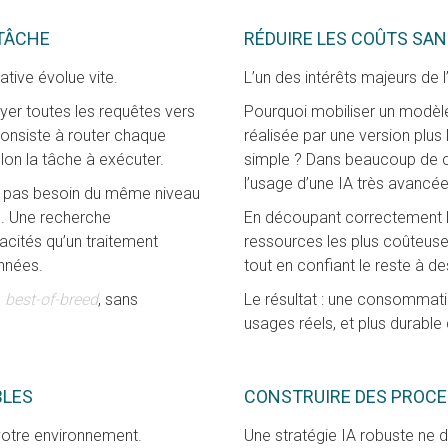
 TÂCHE
RÉDUIRE LES COÛTS SAN
lative évolue vite.
L’un des intérêts majeurs de 
er toutes les requêtes vers
Pourquoi mobiliser un modèle
 consiste à router chaque
réalisée par une version plu
elon la tâche à exécuter.
simple ? Dans beaucoup de ca
l’usage d’une IA très avancée
n’a pas besoin du même niveau
. Une recherche
En découpant correctement les
cités qu’un traitement
ressources les plus coûteuse
onnées.
tout en confiant le reste à d
e
best-of-breed
, sans
Le résultat : une consommati
usages réels, et plus durable
BLES
CONSTRUIRE DES PROCE
 votre environnement.
Une stratégie IA robuste ne 