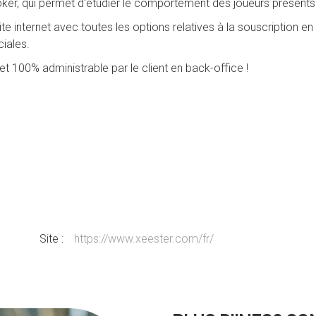
poker, qui permet d'étudier le comportement des joueurs présents 
e internet avec toutes les options relatives à la souscription en
iales.
et 100% administrable par le client en back-office !
Site :
https://www.xeester.com/fr/