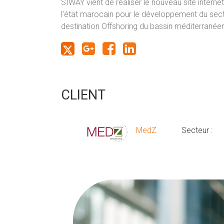
SIWAY vient de réaliser le nouveau site inter
l'état marocain pour le développement du sect
destination Offshoring du bassin méditerranéen
CLIENT
MedZ
Secteur :