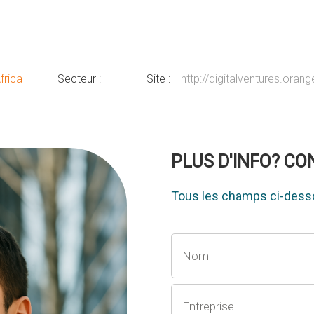
frica
Secteur :
Site :
http://digitalventures.oran
PLUS D'INFO? C
Tous les champs ci-desso