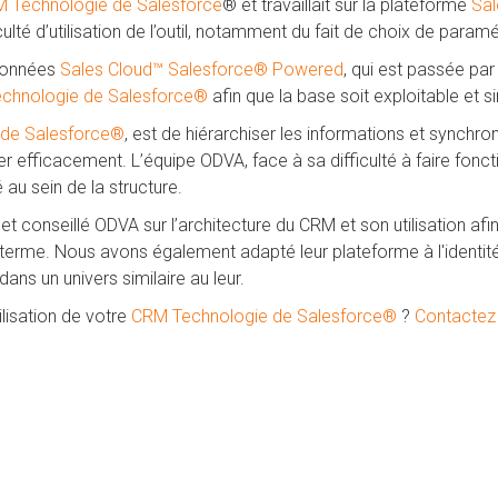
 Technologie de Salesforce
® et travaillait sur la plateforme
Sal
culté d’utilisation de l’outil, notamment du fait de choix de param
s données
Sales Cloud
™ Salesforce® Powered
, qui est passée par
echnologie de Salesforce
®
afin que la base soit exploitable et si
 de Salesforce
®
, est de hiérarchiser les informations et synchr
 efficacement. L’équipe ODVA, face à sa difficulté à faire foncti
 au sein de la structure.
nseillé ODVA sur l’architecture du CRM et son utilisation afin q
ng terme. Nous avons également adapté leur plateforme à l'identité 
ans un univers similaire au leur.
ilisation de votre
CRM Technologie de Salesforce
®
?
Contactez