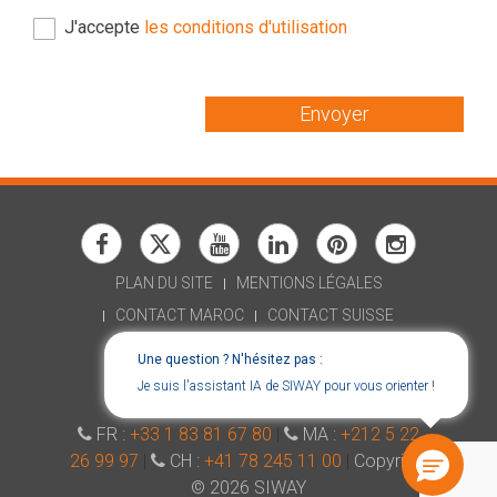
J'accepte
les conditions d'utilisation
Envoyer
PLAN DU SITE
MENTIONS LÉGALES
CONTACT MAROC
CONTACT SUISSE
RECRUTEMENT
Une question ? N'hésitez pas :
DÉCLARATION D'ACCESSIBILITÉ
Je suis l'assistant IA de SIWAY pour vous orienter !
CONSENT CHOICES
FR :
+33 1 83 81 67 80
|
MA :
+212 5 22
26 99 97
|
CH :
+41 78 245 11 00
|
Copyright
© 2026 SIWAY