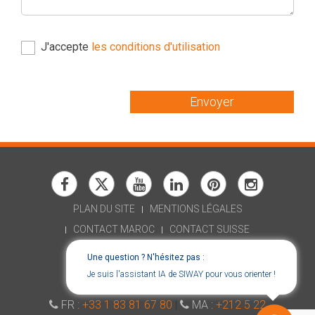
J'accepte
les conditions d'utilisation
Envoyer
PLAN DU SITE
MENTIONS LÉGALES
CONTACT MAROC
CONTACT SUISSE
RECRUTEMENT
Une question ? N'hésitez pas :
DÉCLARATION D'ACCESSIBILITÉ
Je suis l'assistant IA de SIWAY pour vous orienter !
CONSENT CHOICES
FR :
+33 1 83 81 67 80
|
MA :
+212 5 22