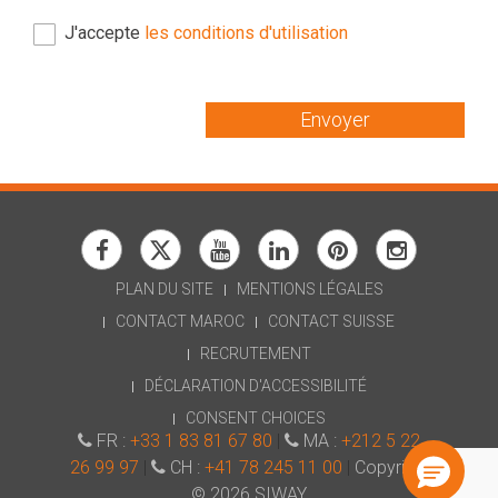
J'accepte
les conditions d'utilisation
Envoyer
PLAN DU SITE
MENTIONS LÉGALES
CONTACT MAROC
CONTACT SUISSE
RECRUTEMENT
Une question ? N'hésitez pas :
DÉCLARATION D'ACCESSIBILITÉ
Je suis l'assistant IA de SIWAY pour vous orienter !
CONSENT CHOICES
FR :
+33 1 83 81 67 80
|
MA :
+212 5 22
26 99 97
|
CH :
+41 78 245 11 00
|
Copyright
© 2026 SIWAY