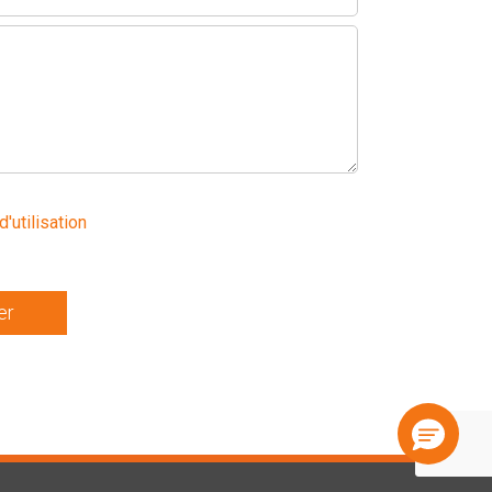
d'utilisation
er
Une question ? N'hésitez pas :
Je suis l'assistant IA de SIWAY pour vous orienter !