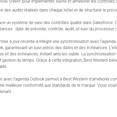
 choisi SIWAY pour implémenter, suivre et améliorer les contrôles 
ace des audits réalisés dans chaque hôtel et de structurer le pro
ce un système de suivi des contrôles qualité dans Salesforce. Ce
ances : date de prévisite, contrôle, audit, et suivi du processus q
ise à jour récente a intégré une synchronisation avec l'agenda 
, garantissant un suivi précis des dates et des échéances. L'in
s et des échéances, évitant ainsi les oublis. La synchronisation s
et gestion du temps. Grâce à cette intégration,
Best
Western
bénéf
lité.
ion avec l'agenda Outlook permet à
Best
Western
d'améliorer con
t une meilleure conformité aux standards de la marque. Vous souha
tenant.