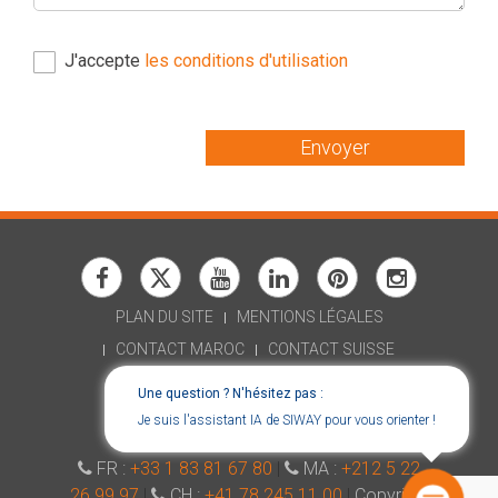
J'accepte
les conditions d'utilisation
Envoyer
PLAN DU SITE
MENTIONS LÉGALES
CONTACT MAROC
CONTACT SUISSE
RECRUTEMENT
Une question ? N'hésitez pas :
DÉCLARATION D'ACCESSIBILITÉ
Je suis l'assistant IA de SIWAY pour vous orienter !
CONSENT CHOICES
FR :
+33 1 83 81 67 80
|
MA :
+212 5 22
26 99 97
|
CH :
+41 78 245 11 00
|
Copyright