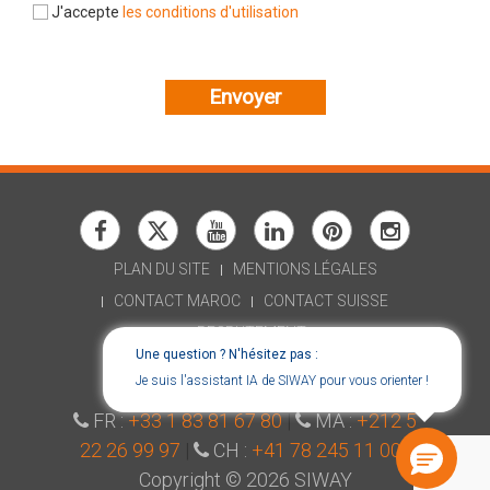
J'accepte
les conditions d'utilisation
Envoyer
PLAN DU SITE
MENTIONS LÉGALES
CONTACT MAROC
CONTACT SUISSE
RECRUTEMENT
Une question ? N'hésitez pas :
DÉCLARATION D'ACCESSIBILITÉ
Je suis l'assistant IA de SIWAY pour vous orienter !
CONSENT CHOICES
FR :
+33 1 83 81 67 80
|
MA :
+212 5
22 26 99 97
|
CH :
+41 78 245 11 00
|
Copyright © 2026 SIWAY