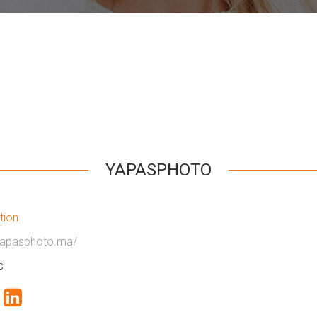
YAPASPHOTO
tion
/yapasphoto.ma/
c