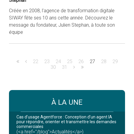
Stephan
Créée en 2008, l'agence de transformation digitale
SIWAY fête ses 10 ans cette année. Découvrez le
message du fondateur, Julien Stephan, à toute son
équipe
22
23
24
25
26
27
28
29
30
31
À LA UNE
Cas d’usage Agentforce : Conception d’un agent IA
pour répondre, orienter et transmettre les demandes
commerciales
(<a href="/blog">Actualités</a>)