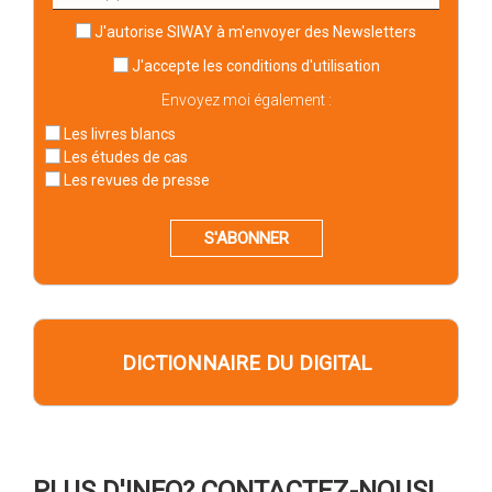
J'autorise SIWAY à m'envoyer des Newsletters
J'accepte
les conditions d'utilisation
Envoyez moi également :
Les livres blancs
Les études de cas
Les revues de presse
S'ABONNER
DICTIONNAIRE DU DIGITAL
PLUS D'INFO? CONTACTEZ-NOUS!