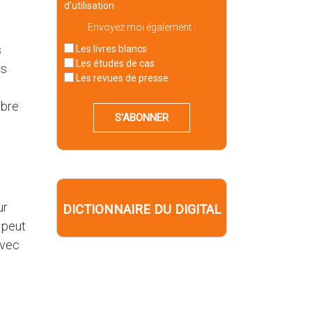
d'utilisation
Envoyez moi également :
s
Les livres blancs
Les études de cas
os
Les revues de presse
mbre
S'ABONNER
ur
DICTIONNAIRE DU DIGITAL
 peut
avec