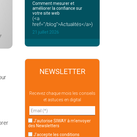
Comment mesurer et
améliorer la confiance sur
votre site web
(<a
href="/blog">Actualités</a>)
21 juillet 2026
NEWSLETTER
our
Recevez chaque mois les conseils
et astuces en digital
J'autorise SIWAY à m'envoyer
orer
des Newsletters
J'accepte
les conditions