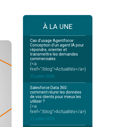
À LA UNE
Cas d’usage Agentforce :
Conception d’un agent IA pour
répondre, orienter et
transmettre les demandes
commerciales
(<a
href="/blog">Actualités</a>)
23 juillet 2026
Salesforce Data 360 :
comment réunir les données
de vos clients pour mieux les
utiliser ?
(<a
href="/blog">Actualités</a>)
21 juillet 2026