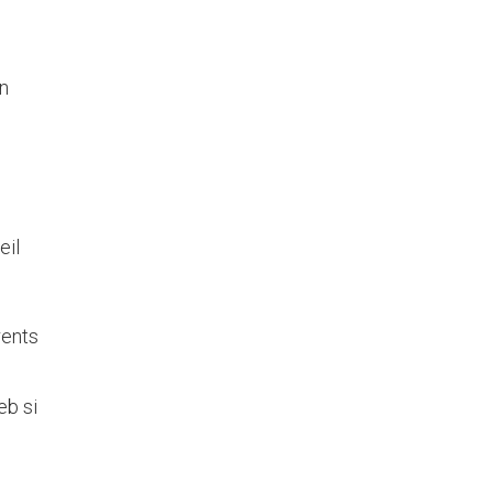
un
eil
rents
eb si