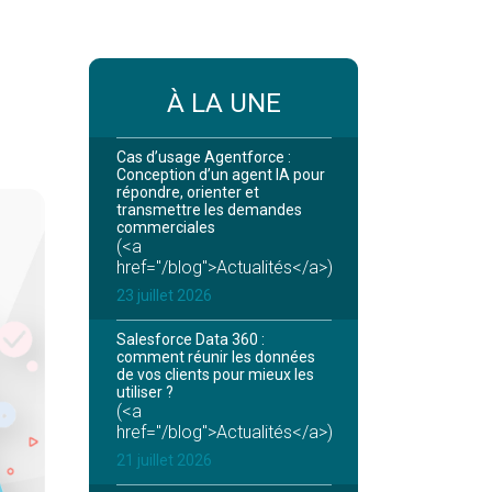
À LA UNE
Cas d’usage Agentforce :
Conception d’un agent IA pour
répondre, orienter et
transmettre les demandes
commerciales
(<a
href="/blog">Actualités</a>)
23 juillet 2026
Salesforce Data 360 :
comment réunir les données
de vos clients pour mieux les
utiliser ?
(<a
href="/blog">Actualités</a>)
21 juillet 2026