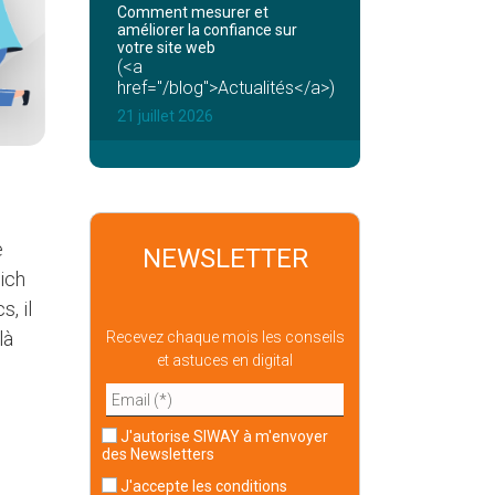
Comment mesurer et
améliorer la confiance sur
votre site web
(<a
href="/blog">Actualités</a>)
21 juillet 2026
e
NEWSLETTER
Rich
, il
là
Recevez chaque mois les conseils
et astuces en digital
J'autorise SIWAY à m'envoyer
des Newsletters
J'accepte
les conditions