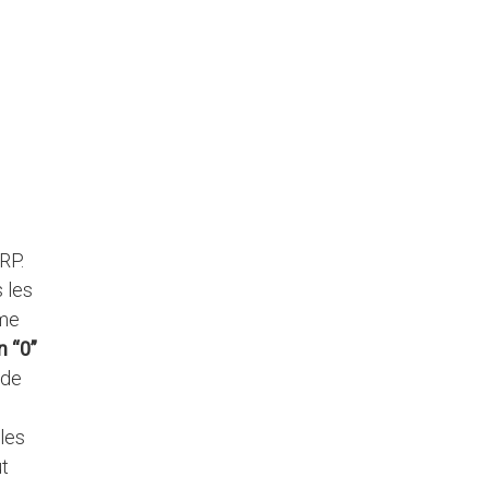
RP.
 les
ême
n “0”
 de
 les
ut