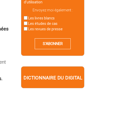
d'utilisation
Envoyez moi également :
Les livres blancs
Les études de cas
nées
Les revues de presse
S'ABONNER
tent
DICTIONNAIRE DU DIGITAL
s.