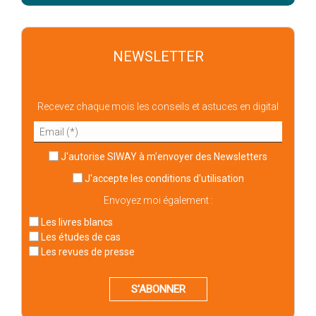
NEWSLETTER
Recevez chaque mois les conseils et astuces en digital
J'autorise SIWAY à m'envoyer des Newsletters
J'accepte
les conditions d'utilisation
Envoyez moi également :
Les livres blancs
Les études de cas
Les revues de presse
S'ABONNER