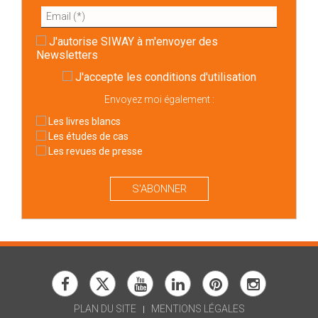
J'autorise SIWAY à m'envoyer des
Newsletters
J'accepte
les conditions d'utilisation
Envoyez moi également :
Les livres blancs
Les études de cas
Les revues de presse
S'ABONNER
PLAN DU SITE
MENTIONS LÉGALES