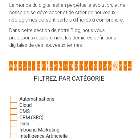
Le monde du digital est en perpétuelle évolution, et ne
cesse de se développer et de créer de nouveaux
néologismes qui sont parfois difficiles à comprendre.
Dans cette section de notre Blog, nous vous
proposons régulièrement les dernières définitions
digitales de ces nouveaux termes.
A
B
C
D
E
F
G
H
I
J
K
L
M
N
O
P
Q
R
S
T
U
V
W
X
Y
Z
FILTREZ PAR CATÉGORIE
Automatisations
Cloud
CMS
CRM (GRC)
Data
Inbound Marketing
Intelligence Artificielle