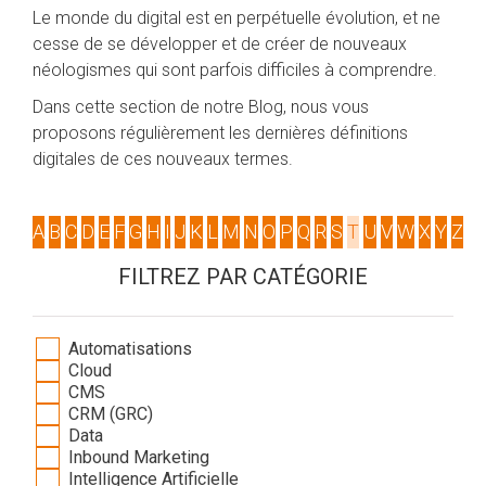
Le monde du digital est en perpétuelle évolution, et ne
cesse de se développer et de créer de nouveaux
néologismes qui sont parfois difficiles à comprendre.
Dans cette section de notre Blog, nous vous
proposons régulièrement les dernières définitions
digitales de ces nouveaux termes.
A
B
C
D
E
F
G
H
I
J
K
L
M
N
O
P
Q
R
S
T
U
V
W
X
Y
Z
FILTREZ PAR CATÉGORIE
Automatisations
Cloud
CMS
CRM (GRC)
Data
Inbound Marketing
Intelligence Artificielle