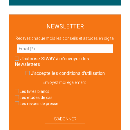
NEWSLETTER
Recevez chaque mois les conseils et astuces en digital
J'autorise SIWAY à m'envoyer des
Newsletters
J'accepte
les conditions d'utilisation
Envoyez moi également :
Les livres blancs
Les études de cas
Les revues de presse
S'ABONNER