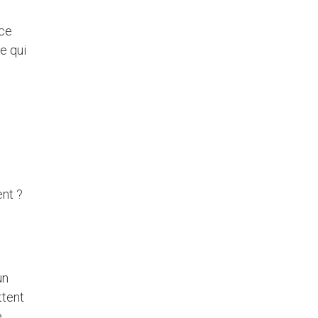
nce
e qui
ent ?
un
ttent
e