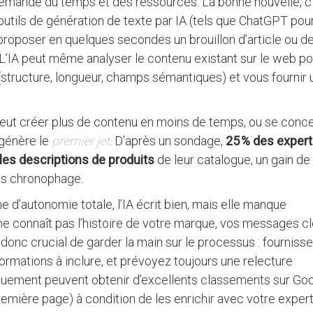
emande du temps et des ressources. La bonne nouvelle, c
 outils de génération de texte par IA (tels que ChatGPT pou
proposer en quelques secondes un brouillon d’article ou d
 L’IA peut même analyser le contenu existant sur le web po
 (structure, longueur, champs sémantiques) et vous fournir
 peut créer plus de contenu en moins de temps, ou se conc
 génère le
premier jet
. D’après un sondage,
25 % des expert
 les descriptions de produits
de leur catalogue, un gain de
is chronophage.
me d’autonomie totale, l’IA écrit bien, mais elle manque
ne connaît pas l’histoire de votre marque, vos messages clé
 donc crucial de garder la main sur le processus : fournisse
nformations à inclure, et prévoyez toujours une relecture
uement peuvent obtenir d’excellents classements sur Go
première page) à condition de les enrichir avec votre exper