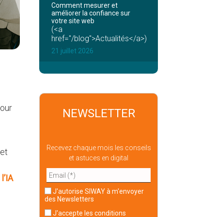
Comment mesurer et
améliorer la confiance sur
votre site web
(<a
href="/blog">Actualités</a>)
21 juillet 2026
pour
NEWSLETTER
Recevez chaque mois les conseils
 et
et astuces en digital
l’IA
J'autorise SIWAY à m'envoyer
des Newsletters
J'accepte
les conditions