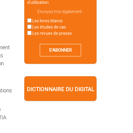
d'utilisation
Envoyez moi également :
Les livres blancs
Les études de cas
Les revues de presse
ement
S'ABONNER
es
in
DICTIONNAIRE DU DIGITAL
ations
e
’IA