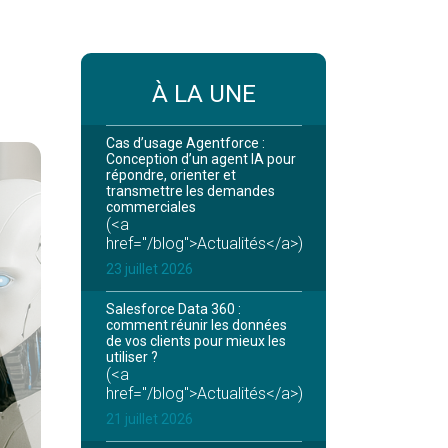
À LA UNE
Cas d’usage Agentforce :
Conception d’un agent IA pour
répondre, orienter et
transmettre les demandes
commerciales
(<a
href="/blog">Actualités</a>)
23 juillet 2026
Salesforce Data 360 :
comment réunir les données
de vos clients pour mieux les
utiliser ?
(<a
href="/blog">Actualités</a>)
21 juillet 2026