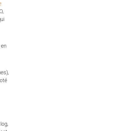
e
O,
ui
r en
es),
loté
log,