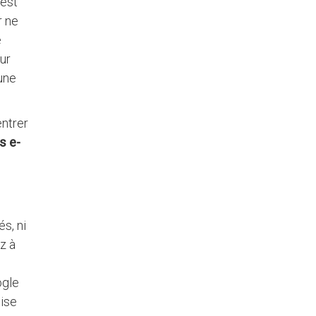
’est
r ne
e
ur
 une
entrer
s e-
s, ni
z à
ogle
tise