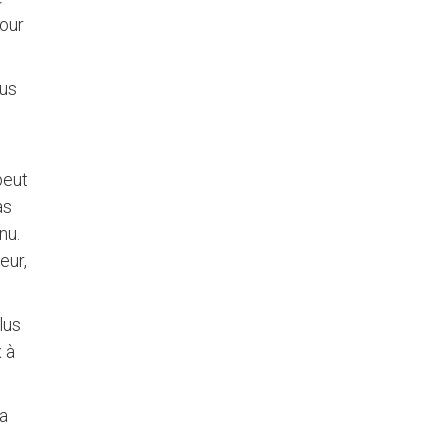
pour
lus
peut
as
nu.
eur,
lus
 à
la