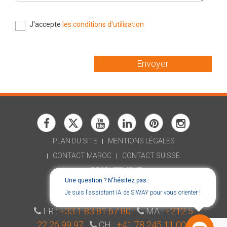
J'accepte
les conditions d'utilisation
Envoyer
PLAN DU SITE
MENTIONS LÉGALES
CONTACT MAROC
CONTACT SUISSE
RECRUTEMENT
Une question ? N'hésitez pas :
DÉCLARATION D'ACCESSIBILITÉ
Je suis l'assistant IA de SIWAY pour vous orienter !
CONSENT CHOICES
FR :
+33 1 83 81 67 80
|
MA :
+212 5
22 26 99 97
|
CH :
+41 78 245 11 00
|