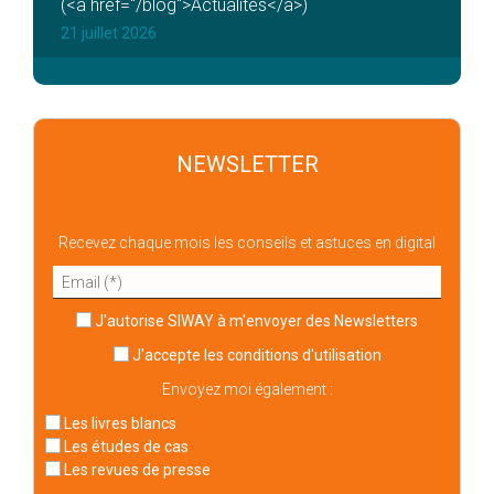
(<a href="/blog">Actualités</a>)
21 juillet 2026
NEWSLETTER
Recevez chaque mois les conseils et astuces en digital
J'autorise SIWAY à m'envoyer des Newsletters
J'accepte
les conditions d'utilisation
Envoyez moi également :
Les livres blancs
Les études de cas
Les revues de presse