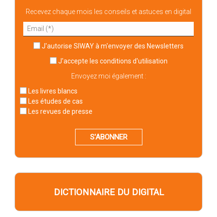
Recevez chaque mois les conseils et astuces en digital
J'autorise SIWAY à m'envoyer des Newsletters
J'accepte
les conditions d'utilisation
Envoyez moi également :
Les livres blancs
Les études de cas
Les revues de presse
S'ABONNER
DICTIONNAIRE DU DIGITAL