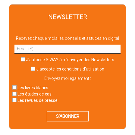
NEWSLETTER
Recevez chaque mois les conseils et astuces en digital
J'autorise SIWAY à m'envoyer des Newsletters
J'accepte
les conditions d'utilisation
Envoyez moi également :
Les livres blancs
Les études de cas
Les revues de presse
S'ABONNER