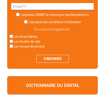
J'autorise SIWAY à m'envoyer des Newsletters
J'accepte
les conditions d'utilisation
Envoyez moi également :
Les livres blancs
Les études de cas
Les revues de presse
S'ABONNER
DICTIONNAIRE DU DIGITAL