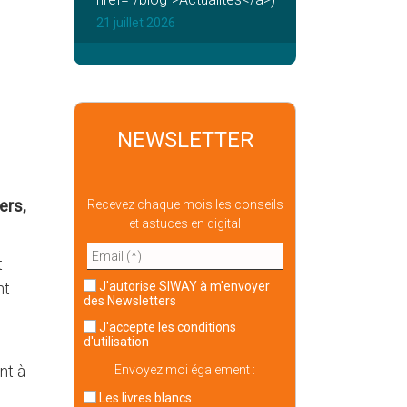
21 juillet 2026
NEWSLETTER
ers,
Recevez chaque mois les conseils
et astuces en digital
t
J'autorise SIWAY à m'envoyer
nt
des Newsletters
J'accepte
les conditions
d'utilisation
nt à
Envoyez moi également :
Les livres blancs