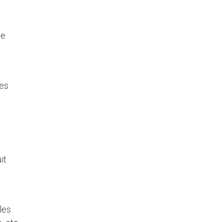
ne
les
it
les