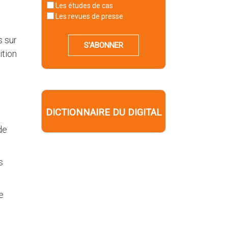
Les études de cas
Les revues de presse
s sur
S'ABONNER
ition
DICTIONNAIRE DU DIGITAL
de
s
e