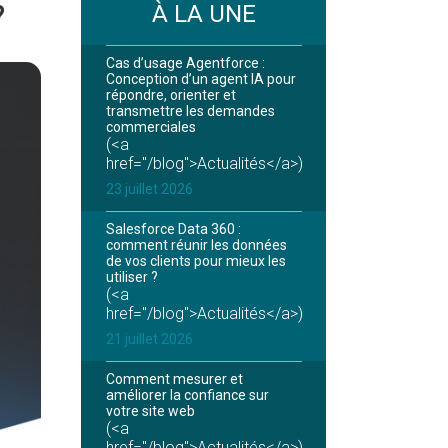
À LA UNE
?
Cas d’usage Agentforce :
Conception d’un agent IA pour
répondre, orienter et
transmettre les demandes
commerciales
(<a
href="/blog">Actualités</a>)
23 juillet 2026
Salesforce Data 360 :
comment réunir les données
de vos clients pour mieux les
utiliser ?
(<a
href="/blog">Actualités</a>)
21 juillet 2026
Comment mesurer et
améliorer la confiance sur
votre site web
(<a
href="/blog">Actualités</a>)