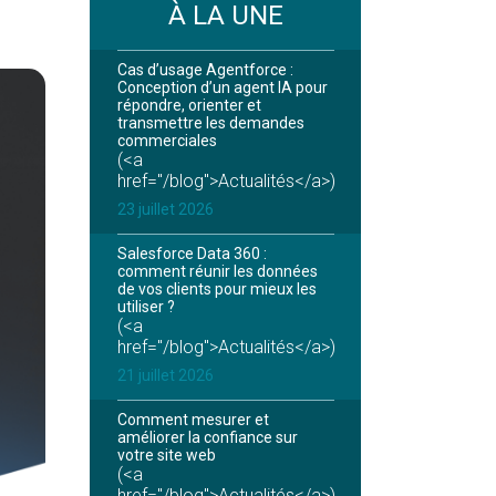
À LA UNE
Cas d’usage Agentforce :
Conception d’un agent IA pour
répondre, orienter et
transmettre les demandes
commerciales
(<a
href="/blog">Actualités</a>)
23 juillet 2026
Salesforce Data 360 :
comment réunir les données
de vos clients pour mieux les
utiliser ?
(<a
href="/blog">Actualités</a>)
21 juillet 2026
Comment mesurer et
améliorer la confiance sur
votre site web
(<a
href="/blog">Actualités</a>)