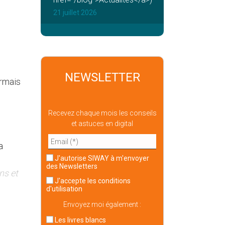
21 juillet 2026
NEWSLETTER
ormais
Recevez chaque mois les conseils
et astuces en digital
a
J'autorise SIWAY à m'envoyer
des Newsletters
ns et
J'accepte
les conditions
d'utilisation
Envoyez moi également :
Les livres blancs