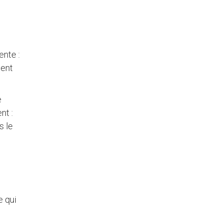
ente :
nent
e
nt :
s le
e qui