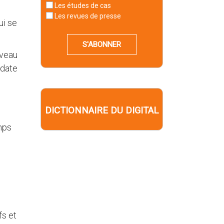
Les études de cas
Les revues de presse
ui se
S'ABONNER
iveau
 date
DICTIONNAIRE DU DIGITAL
mps
fs et