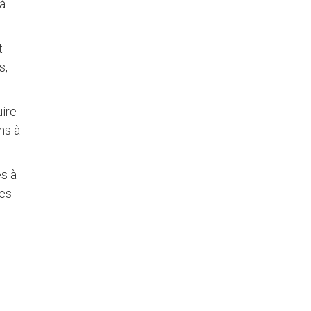
 à
t
s,
uire
ns à
es à
res