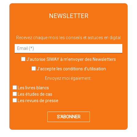
NEWSLETTER
Recevez chaque mois les conseils et astuces en digital
J'autorise SIWAY à m'envoyer des Newsletters
J'accepte
les conditions d'utilisation
Envoyez moi également :
Les livres blancs
Les études de cas
Les revues de presse
S'ABONNER