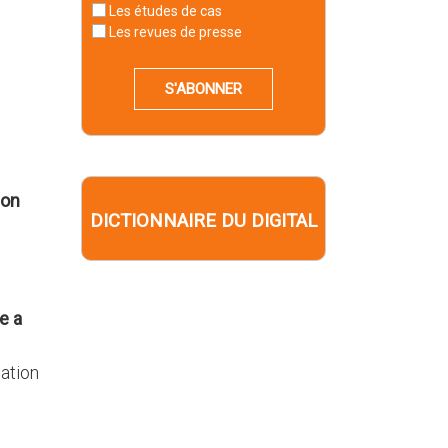
Les études de cas
Les revues de presse
S'ABONNER
ion
DICTIONNAIRE DU DIGITAL
e a
uation