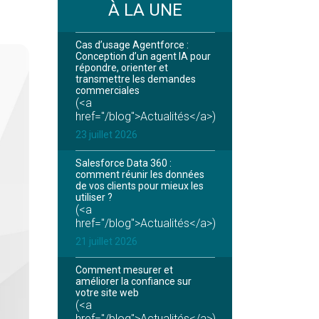
À LA UNE
Cas d’usage Agentforce :
Conception d’un agent IA pour
répondre, orienter et
transmettre les demandes
commerciales
(<a
href="/blog">Actualités</a>)
23 juillet 2026
Salesforce Data 360 :
comment réunir les données
de vos clients pour mieux les
utiliser ?
(<a
href="/blog">Actualités</a>)
21 juillet 2026
Comment mesurer et
améliorer la confiance sur
votre site web
(<a
href="/blog">Actualités</a>)