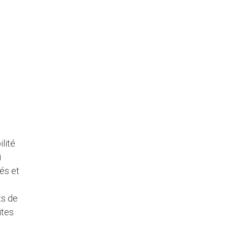
lité
i
és et
ts de
ites