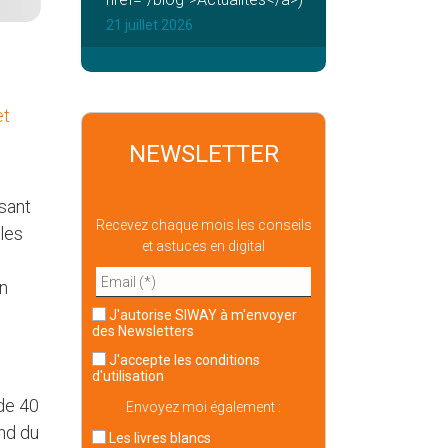
21 juillet 2026
et
NEWSLETTER
sant
Recevez chaque mois les conseils
 les
et astuces en digital
en
J'autorise SIWAY à m'envoyer
des Newsletters
J'accepte
les conditions
d'utilisation
 de 40
Envoyez moi également :
nd du
Les livres blancs