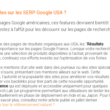
lles sur les SERP Google USA ?
s pages Google américaines, ces features devraient bientôt
estez à l'affût pour les découvrir sur les pages de recherc
 des pages de résultats organiques aux USA, les "
Résultats
’importance sur les pages Google France. Lorsque votre recherc
he une sélection de produits disponibles à l'achat, provenant de
continuez vos efforts investis sur l’optimisation de vos fiches
les mentions d'un site web dans des journaux ou des sites spécial
s'ouvre, présentant ces mentions ailleurs sur le web. Cette
é, l'autorité et la popularité des sites pour améliorer vos résultats
 vos backlinks pour tirer parti de cette nouvelle opportunité.
ience
qui est déployée et accessible uniquement pour quelques
rch Lab (un programme permettant aux utilisateurs de tester les
tuellement en phase de déploiement en Inde et au Japon. Pour l
avoir plus, consultez notre article publié en juillet dernier :
le tuer le référencement naturel ?