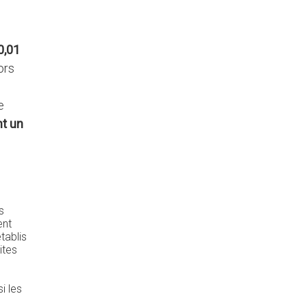
0,01
ors
e
nt un
s
ent
tablis
ites
i les