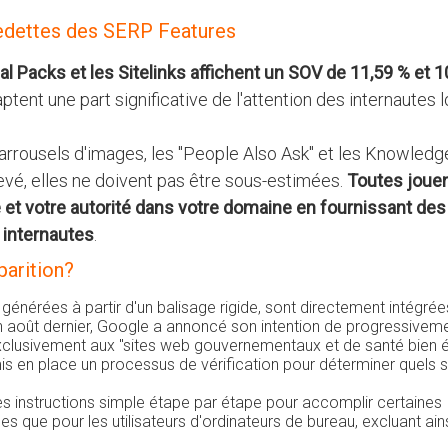
 vedettes des SERP Features
al Packs et les Sitelinks affichent un SOV de 11,59 % et 1
captent une part significative de l'attention des internautes l
s carrousels d'images, les "People Also Ask" et les Knowledg
vé, elles ne doivent pas être sous-estimées.
Toutes joue
e et votre autorité dans votre domaine en fournissant des
internautes
.
parition?
, générées à partir d'un balisage rigide, sont directement intégrée
en août dernier, Google a annoncé son intention de progressivem
t exclusivement aux "sites web gouvernementaux et de santé bien é
 mis en place un processus de vérification pour déterminer quels s
des instructions simple étape par étape pour accomplir certaines
es que pour les utilisateurs d'ordinateurs de bureau, excluant ains