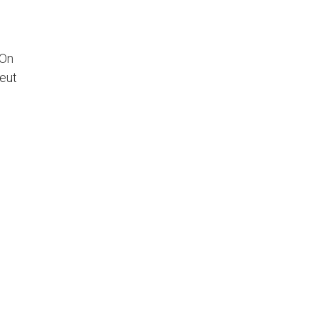
 On
peut