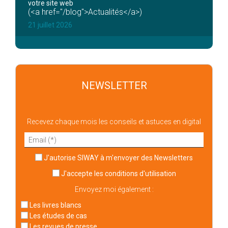
votre site web
(<a href="/blog">Actualités</a>)
21 juillet 2026
NEWSLETTER
Recevez chaque mois les conseils et astuces en digital
J'autorise SIWAY à m'envoyer des Newsletters
J'accepte
les conditions d'utilisation
Envoyez moi également :
Les livres blancs
Les études de cas
Les revues de presse