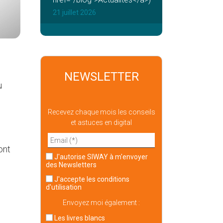
21 juillet 2026
NEWSLETTER
u
Recevez chaque mois les conseils
et astuces en digital
ont
J'autorise SIWAY à m'envoyer
des Newsletters
J'accepte
les conditions
d'utilisation
Envoyez moi également :
Les livres blancs