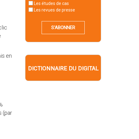
Les études de cas
Les revues de presse
clic
S'ABONNER
e
is en
DICTIONNAIRE DU DIGITAL
0%
 (par