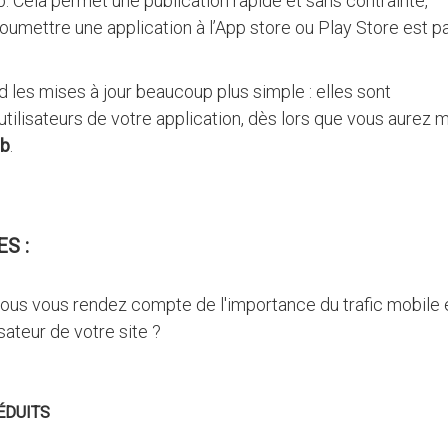
. Cela permet une publication rapide et sans contrainte,
umettre une application à l’App store ou Play Store est pa
d les mises à jour beaucoup plus simple : elles sont
ilisateurs de votre application, dès lors que vous aurez m
eb
.
S :
us vous rendez compte de l'importance du trafic mobile 
sateur de votre site ?
ÉDUITS