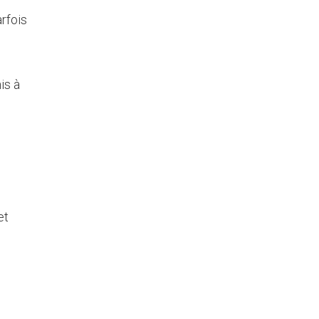
rfois
is à
et