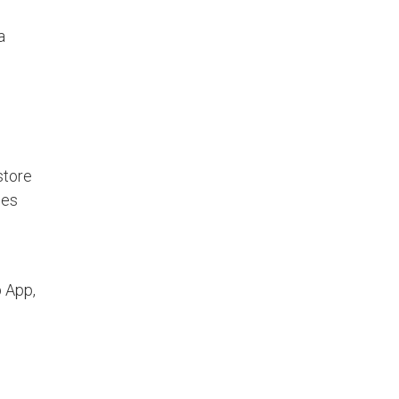
a
n
store
les
b App,