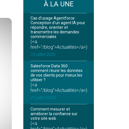
À LA UNE
Cas d’usage Agentforce :
Conception d’un agent IA pour
répondre, orienter et
transmettre les demandes
commerciales
(<a
href="/blog">Actualités</a>)
23 juillet 2026
Salesforce Data 360 :
comment réunir les données
de vos clients pour mieux les
utiliser ?
(<a
href="/blog">Actualités</a>)
21 juillet 2026
Comment mesurer et
améliorer la confiance sur
votre site web
(<a
href="/blog">Actualités</a>)