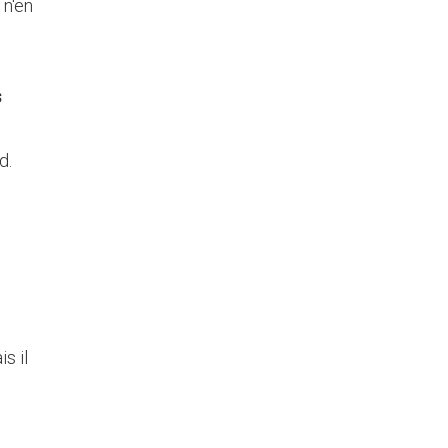
 n'en
s
d.
s il