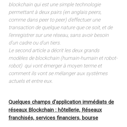
blockchain qui est une simple technologie
permettant à deux pairs (en anglais peers,
comme dans peer to peer) d'effectuer une
transaction de quelque nature que ce soit, et de
l'enregistrer sur une réseau, sans avoir besoin
d'un cadre ou d'un tiers.
Le second article a décrit les deux grands
modèles de blockchain (humain-humain et robot-
robot) qui vont émerger à moyen terme et
comment ils vont se mélanger aux systèmes
actuels et entre eux.
Quelques champs d'application immédiats de
réseaux Blockchain : hôtellerie, Réseaux
franchisés, services financiers, bourse