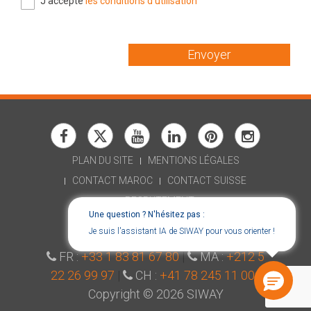
J'accepte
les conditions d'utilisation
Envoyer
PLAN DU SITE
MENTIONS LÉGALES
CONTACT MAROC
CONTACT SUISSE
RECRUTEMENT
Une question ? N'hésitez pas :
DÉCLARATION D'ACCESSIBILITÉ
Je suis l'assistant IA de SIWAY pour vous orienter !
CONSENT CHOICES
FR :
+33 1 83 81 67 80
|
MA :
+212 5
22 26 99 97
|
CH :
+41 78 245 11 00
|
Copyright © 2026 SIWAY