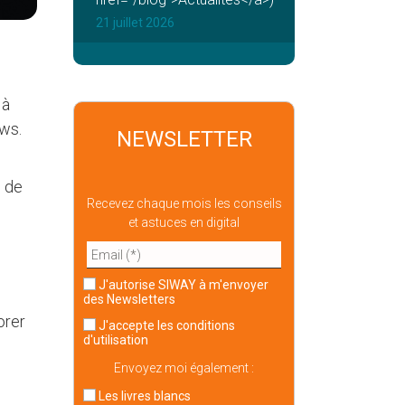
21 juillet 2026
 à
ows.
NEWSLETTER
n de
Recevez chaque mois les conseils
et astuces en digital
J'autorise SIWAY à m'envoyer
des Newsletters
orer
J'accepte
les conditions
d'utilisation
Envoyez moi également :
Les livres blancs