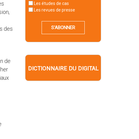
es
Les études de cas
Les revues de presse
sion,
S'ABONNER
rs des
on de
DICTIONNAIRE DU DIGITAL
cher
iaux
e