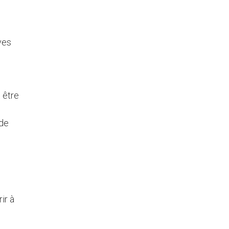
ves
 être
 de
ir à