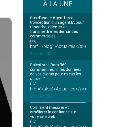
À LA UNE
Cas d’usage Agentforce :
Conception d’un agent IA pour
répondre, orienter et
transmettre les demandes
commerciales
(<a
href="/blog">Actualités</a>)
23 juillet 2026
Salesforce Data 360 :
comment réunir les données
de vos clients pour mieux les
utiliser ?
(<a
href="/blog">Actualités</a>)
21 juillet 2026
Comment mesurer et
améliorer la confiance sur
votre site web
(<a
href="/blog">Actualités</a>)