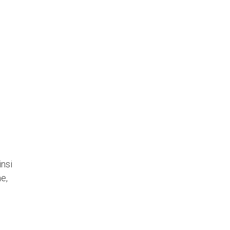
insi
e,