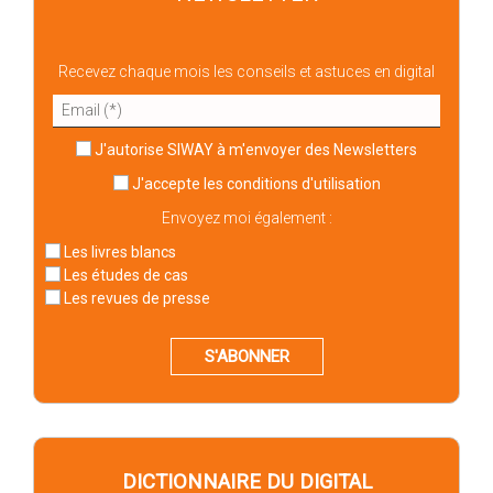
Recevez chaque mois les conseils et astuces en digital
J'autorise SIWAY à m'envoyer des Newsletters
J'accepte
les conditions d'utilisation
Envoyez moi également :
Les livres blancs
Les études de cas
Les revues de presse
S'ABONNER
DICTIONNAIRE DU DIGITAL