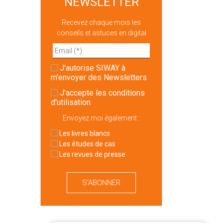
NEWSLETTER
Recevez chaque mois les
conseils et astuces en digital
J'autorise SIWAY à
m'envoyer des Newsletters
J'accepte
les conditions
d'utilisation
Envoyez moi également :
Les livres blancs
Les études de cas
Les revues de presse
S'ABONNER