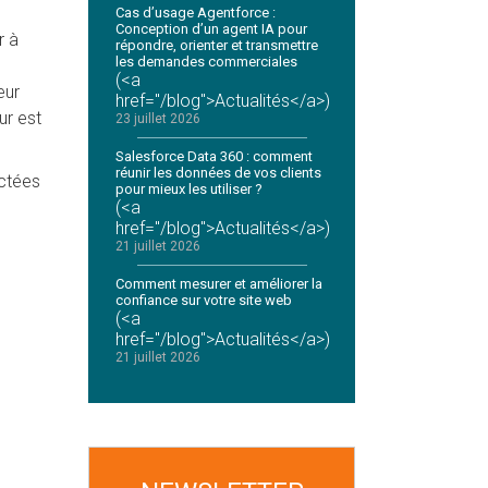
Cas d’usage Agentforce :
Conception d’un agent IA pour
r à
répondre, orienter et transmettre
les demandes commerciales
(<a
eur
href="/blog">Actualités</a>)
eur est
23 juillet 2026
Salesforce Data 360 : comment
réunir les données de vos clients
ectées
pour mieux les utiliser ?
(<a
href="/blog">Actualités</a>)
21 juillet 2026
Comment mesurer et améliorer la
confiance sur votre site web
(<a
href="/blog">Actualités</a>)
21 juillet 2026