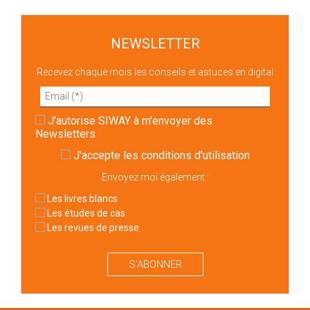
NEWSLETTER
Recevez chaque mois les conseils et astuces en digital
J'autorise SIWAY à m'envoyer des
Newsletters
J'accepte
les conditions d'utilisation
Envoyez moi également :
Les livres blancs
Les études de cas
Les revues de presse
S'ABONNER